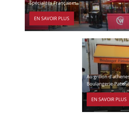
Spécialités Françaises
EN SAVOIR PLUS
À 6 minutes à pied
Au grillon d'athene
Boulangerie-Patiss
EN SAVOIR PLUS
À 3 minutes à pied