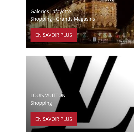
Galeries Lafayette
Shopping - Grands Magasins
EN SAVOIR PLUS
À 7 minutes à pied
LOUIS VUITTON
Shopping
EN SAVOIR PLUS