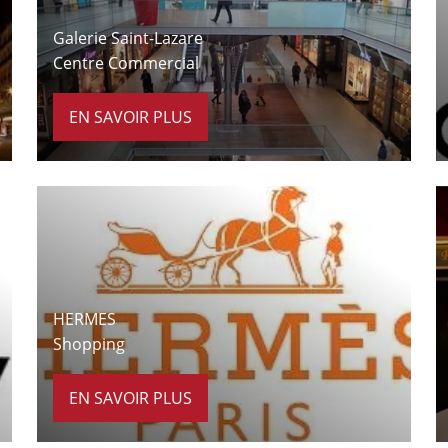
Galerie Saint-Lazare
Centre Commercial
EN SAVOIR PLUS
À 7 minutes à pied
HERMES
Shopping
EN SAVOIR PLUS