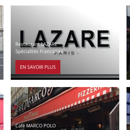
À 9 minutes à pied
Restaurant LAZARE
Spécialités Françaises
EN SAVOIR PLUS
À 4 minutes à pied
Café MARCO POLO