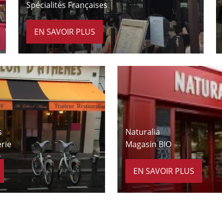
Spécialités Françaises
EN SAVOIR PLUS
À 3 minutes à pied
s
Naturalia
erie
Magasin BIO
EN SAVOIR PLUS
À 9 minutes à pied