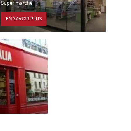
Super marché
EN SAVOIR PLUS
À 4 minutes à pied