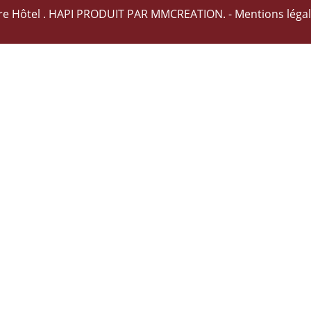
re Hôtel .
HAPI
PRODUIT PAR
MMCREATION
. -
Mentions léga