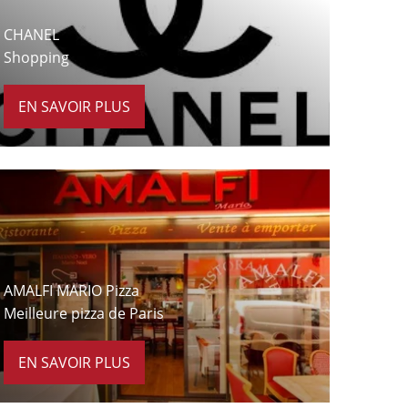
CHANEL
Shopping
EN SAVOIR PLUS
À 9 minutes à pied
AMALFI MARIO Pizza
Meilleure pizza de Paris
EN SAVOIR PLUS