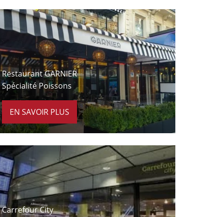
À 9 minutes à pied
Restaurant GARNIER
Spécialité Poissons
EN SAVOIR PLUS
À 3 minutes à pied
Carrefour City