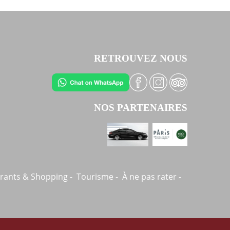
RETROUVEZ NOUS
NOS PARTENAIRES
rants & Shopping
Tourisme
À ne pas rater